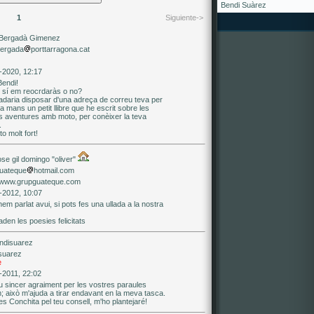
Bendi Suàrez
1
Siguiente->
Bergadà Gimenez
bergada
porttarragona.cat
-2020, 12:17
Bendi!
 sí em reocrdaràs o no?
adaria disposar d'una adreça de correu teva per
 a mans un petit llibre que he escrit sobre les
 aventures amb moto, per conèixer la teva
.
o molt fort!
ose gil domingo "oliver"
uateque
hotmail.com
//www.grupguateque.com
-2012, 10:07
hem parlat avui, si pots fes una ullada a la nostra
den les poesies felicitats
suarez
e
-2011, 22:02
u sincer agraiment per les vostres paraules
; això m'ajuda a tirar endavant en la meva tasca.
s Conchita pel teu consell, m'ho plantejaré!