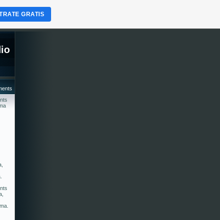
TRATE GRATIS
dio
aments
ents
ima
a,
.
ents
a,
ima.