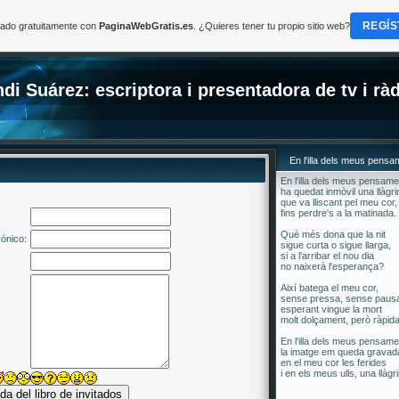
REGÍS
reado gratuitamente con
PaginaWebGratis.es
. ¿Quieres tener tu propio sitio web?
di Suárez: escriptora i presentadora de tv i rà
En l'illa dels meus pens
En l'illa dels meus pensam
ha quedat inmòvil una llàgr
que va lliscant pel meu cor,
fins perdre's a la matinada.
Què més dona que la nit
rónico:
sigue curta o sigue llarga,
si a l'arribar el nou dia
no naixerà l'esperança?
Així batega el meu cor,
sense pressa, sense paus
esperant vingue la mort
molt dolçament, però ràpida
En l'illa dels meus pensam
la imatge em queda gravad
en el meu cor les ferides
i en els meus ulls, una llàgr