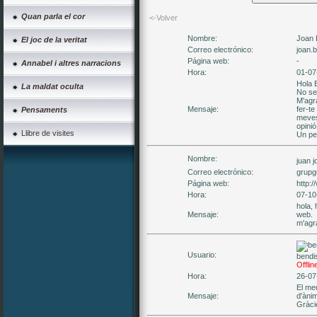
Quan parla el cor
<-Volver
Nombre:
Joan 
El joc de la veritat
Correo electrónico:
joan.
Página web:
-
Annabel i altres narracions
Hora:
01-07
Hola 
La maldat oculta
No se
M'agr
Mensaje:
fer-te
Pensaments
meves
opinió
Llibre de visites
Un pet
Nombre:
juan j
Correo electrónico:
grupg
Página web:
http:
Hora:
07-10
hola, 
Mensaje:
web.
m'agra
Usuario:
bendi
Offlin
Hora:
26-07
El me
Mensaje:
d'ànim
Gràcie