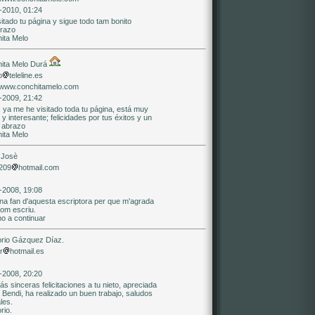
-2010, 01:24
itado tu página y sigue todo tam bonito
razo
ita Melo
ita Melo Durá
o
teleline.es
//www.conchitamelo.com
-2009, 21:42
 ya me he visitado toda tu página, está muy
 y interesante; felicidades por tus éxitos y un
e abrazo
ita Melo
 Josè
209
hotmail.com
-2008, 19:08
na fan d'aquesta escriptora per que m'agrada
com escriu.
mo a continuar
rio Gázquez Díaz.
r
hotmail.es
-2008, 20:20
s sinceras felicitaciones a tu nieto, apreciada
 Bendi, ha realizado un buen trabajo, saludos
les.
rio.