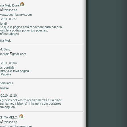
ita Melo Durá
o
teleline.es
//www.conchitamelo.com
-2011, 03:27
Bendi:
sto que la página está renovada; para hacerla
ompleta podías poner tus poesías.
riñoso abrazo
ita Melo
M. Sanz
pedrola
gmail.com
-2011, 09:04
os cordials
ntrat a la teva pagina.-
 Paquita
suarez
e
-2010, 11:10
s gràcies pel vostre recolzament! És un plaer
uar la meva labor si hi ha gent com vosaltres
em segueix.
CHITA MELO
o
teleline.es
//www.conchitamelo.com