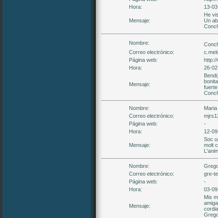
Hora:
13-03
He vis
Mensaje:
Un ab
Conch
Nombre:
Conch
Correo electrónico:
c.mel
Página web:
http:
Hora:
26-02
Bendi;
bonita
Mensaje:
fuert
Conch
Nombre:
Maria
Correo electrónico:
mjrs1
Página web:
-
Hora:
12-09
Soc u
Mensaje:
molt 
L'ani
Nombre:
Grego
Correo electrónico:
gre-te
Página web:
-
Hora:
03-09
Mis má
amiga
Mensaje:
cordia
Grego