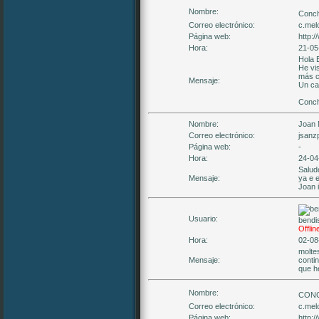
Nombre:
Conch
Correo electrónico:
c.mel
Página web:
http:
Hora:
21-05
Hola 
He vi
más c
Mensaje:
Un ca
Conch
Nombre:
Joan 
Correo electrónico:
jsanz
Página web:
-
Hora:
24-04
Salud
Mensaje:
ya e e
Joan i
Usuario:
bendi
Offlin
Hora:
02-08
molte
Mensaje:
contin
que h
Nombre:
CON
Correo electrónico:
c.mel
Página web:
http: