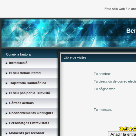
Este sitio web fue c
Ben
Coneix a l'autora
Llibre de visites
Introducció
El seu treball literari
Tu nombre:
Tu dirección de correo elect
Trajectoria Radiofònica
Tu página web:
El seu pas per la Televisió
Càrrecs actuals
Tu mensaje:
Reconeixements Obtinguts
Personatges Entrevistats
Moments per recordar